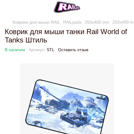
Коврики для мыши RAIL
RAILpads
250x400 mm
250x400 m
Коврик для мыши танки Rail World of
Tanks Штиль
В наличии
Артикул:
STL
Оставить отзыв