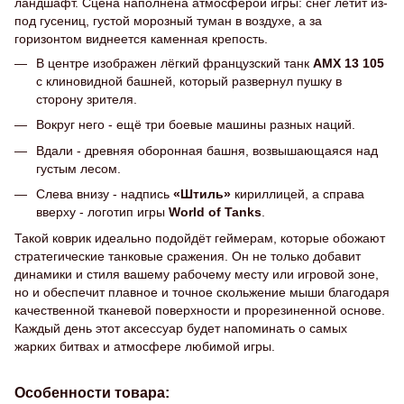
ландшафт. Сцена наполнена атмосферой игры: снег летит из-
под гусениц, густой морозный туман в воздухе, а за
горизонтом виднеется каменная крепость.
В центре изображен лёгкий французский танк
AMX 13 105
с клиновидной башней, который развернул пушку в
сторону зрителя.
Вокруг него - ещё три боевые машины разных наций.
Вдали - древняя оборонная башня, возвышающаяся над
густым лесом.
Слева внизу - надпись
«Штиль»
кириллицей, а справа
вверху - логотип игры
World of Tanks
.
Такой коврик идеально подойдёт геймерам, которые обожают
стратегические танковые сражения. Он не только добавит
динамики и стиля вашему рабочему месту или игровой зоне,
но и обеспечит плавное и точное скольжение мыши благодаря
качественной тканевой поверхности и прорезиненной основе.
Каждый день этот аксессуар будет напоминать о самых
жарких битвах и атмосфере любимой игры.
Особенности товара: