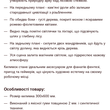
утворюють природну арку над лісовою стежкою.
На передньому плані - кам’яні ідоли або залишки
стародавньої цивілізації з різьбленням.
По обидва боки - густі дерева, покриті мохом і яскравими
рожево-фіолетовими квітами.
Видно ледь помітні світлячки та ліхтарі, що підсвічують
шлях у глибину лісу.
На задньому плані - силуети двох мандрівників, що йдуть у
світлу долину, яка видніється крізь дерева.
Уся сцена залита магічним світлом, що підкреслює казкову
атмосферу.
Килимок стане ідеальним аксесуаром для фанатів фентезі,
пригод та геймерів, що цінують художню естетику на своєму
робочому місці.
Особливості товару:
Розмір килимка 300х600 мм.
Виконаний з якісної гуми товщиною 2 мм. і синтетичної
тканини.