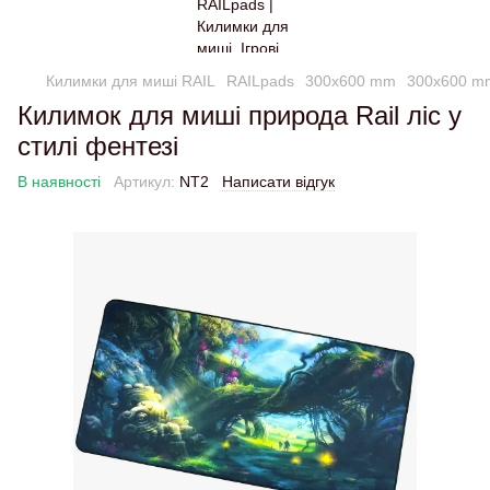
Килимки для миші RAIL
RAILpads
300x600 mm
300x600 m
Килимок для миші природа Rail ліс у
стилі фентезі
В наявності
Артикул:
NT2
Написати відгук