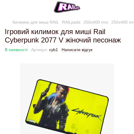
Килимки для миші RAIL
RAILpads
250x400 mm
250x400 m
Ігровий килимок для миші Rail
Cyberpunk 2077 V жіночий песонаж
В наявності
Артикул:
cyb1
Написати відгук