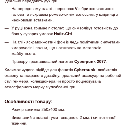
ідеально передають дух гри:
На передньому плані - персонаж
V
з бритою частиною
голови та яскравим рожево-синім волоссям, у шкірянці з
неоновими вставками.
У руці вона тримає пістолет, що символізує готовність до
бою у суворих умовах
Найт-Сіті
.
На тлі - яскраво-жовтий фон із ледь помітними силуетами
хмарочосів і пальм, що натякають на мегаполіс
майбутнього.
Праворуч розташований логотип
Cyberpunk 2077
.
Килимок чудово підійде для фанатів
Cyberpunk
, любителів
екшену та яскравого дизайну. Ідеальний аксесуар на робочий
стіл геймера, колекціонера чи просто поціновувача
атмосферного мерчу з улюбленої гри.
Особливості товару:
Розмір килимка 250х400 мм.
Виконаний з якісної гуми товщиною 2 мм. і синтетичної
тканини.