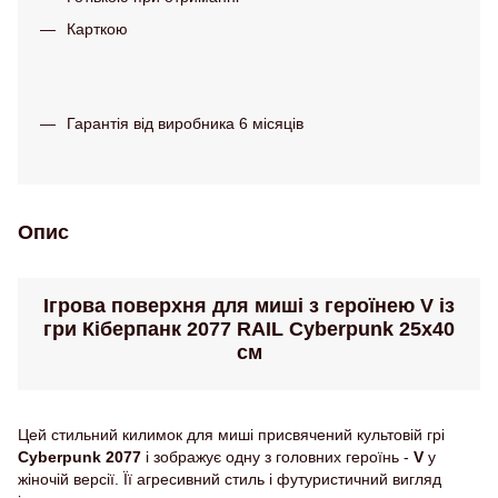
Карткою
Гарантія від виробника 6 місяців
Опис
Ігрова поверхня для миші з героїнею V із
гри Кіберпанк 2077 RAIL Cyberpunk 25х40
см
Цей стильний килимок для миші присвячений культовій грі
Cyberpunk 2077
і зображує одну з головних героїнь -
V
у
жіночій версії. Її агресивний стиль і футуристичний вигляд