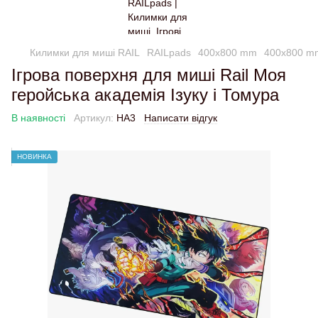
Килимки для миші RAIL
RAILpads
400x800 mm
400x800 m
Ігрова поверхня для миші Rail Моя
геройська академія Ізуку і Томура
В наявності
Артикул:
HA3
Написати відгук
НОВИНКА