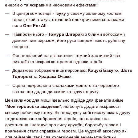
енергією та яскравими неоновими ефектами:
В центрі композиції -
Ізуку
у своєму зеленому костюмі
героя, який атакує, оточений електричними спалахами
сили
One For All
.
Навпроти нього -
Томура Шігаракі
з білими волоссям і
демонічним виразом, його руки випромінюють руйнівну
енергію.
Фон поділений на дві частини: темний хаотичний світ
лиходіїв та яскраві контрастні відтінки героїв.
Додатково зображені інші персонажі:
Кацукi Бакуго
,
Шото
Тодорокі
та
Урарака Очако
.
Сцена підкреслена спалахами жовтого та червоного
світла, що додає динаміки та відчуття руху.
Цей килимок для миші ідеально підійде для фанатів аніме
"
Моя геройська академія
", які хочуть додати яскравості
своєму робочому столу. Він поєднує у собі високу якість друку
та деталізоване зображення героїв, що надихає на
досягнення і нагадує про силу дружби, боротьбу зі злом і
прагнення стати справжнім героєм. Це чудовий аксесуар як
для геймерів, так і для колекціонерів аніме-атрибутики.