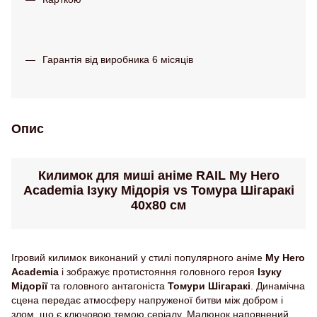
Гарантія від виробника 6 місяців
Опис
Килимок для миші аніме RAIL My Hero
Academia Ізуку Мідорія vs Томура Шігаракі
40х80 см
Ігровий килимок виконаний у стилі популярного аніме
My Hero
Academia
і зображує протистояння головного героя
Ізуку
Мідорії
та головного антагоніста
Томури Шігаракі
. Динамічна
сцена передає атмосферу напруженої битви між добром і
злом, що є ключовою темою серіалу. Малюнок наповнений